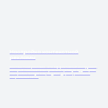
Настройка контекстной
рекламы
Контекстная реклама - это эффективный инструмент,
который поможет вам привлечь целевую аудиторию.
Настройка Google Ads, Яндекс. Директ, реклама в
социальных сетях