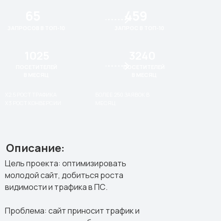
65
459
ЗАПРОСОВ В ТОП-10
ЗАПРОС В ТОП-10
1025
3240
ПОСЕТИТЕЛЕЙ
ПОСЕТИТЕЛЕЙ
В МЕСЯЦ
В МЕСЯЦ
Х2,5 РОСТ ТРАФИКА
БОЛЕЕ 250 ЗАЯВОК В
Х3 РОСТ КОНВЕРСИИ
МЕСЯЦ
Описание:
Цель проекта: оптимизировать
молодой сайт, добиться роста
видимости и трафика в ПС.
Проблема: сайт приносит трафик и