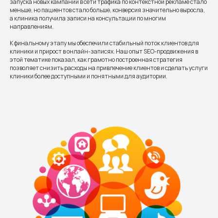
запуска новых кампаний в сети трафика по контекстной рекламе стало
меньше, но пациентов стало больше, конверсия значительно выросла,
а клиника получила записи на консультации по многим
направлениям.
К финальному этапу мы обеспечили стабильный поток клиентов для
клиники и прирост в онлайн-записях. Наш опыт SEO-продвижения в
этой тематике показал, как грамотно построенная стратегия
позволяет снизить расходы на привлечение клиентов и сделать услуги
клиники более доступными и понятными для аудитории.