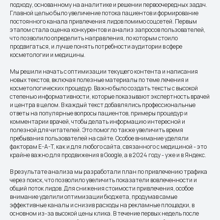
подходу, основанному на аналитике и решении первоочередных задач.
Главной целью было увеличение потока пациентов и формирование
постоянного канала привлечения лидов помимо соцсетей. Первым
этапом стала оценка конкурентов и анализ запросов пользователей,
что позволило определить направления, по которым стоило
продвигаться, и лучше понять потребности аудитории в сфере
косметологии и медицины.
Мы решили начать с оптимизации текущего контента и написания
новых текстов, включая полезные материалы по теме лечения и
косметологических процедур. Важно было создать тексты с высокой
степенью информативности, которые показывают экспертность врачей
и центра в целом. В каждый текст добавлялись профессиональные
ответы на популярные вопросы пациентов, примеры процедур и
комментарии врачей, чтобы делать информацию интересной и
полезной для читателей. Это помогло также увеличить время
пребывания пользователей на сайте. Особое внимание уделяли
факторам E-A-T, как и для любого сайта, связанного с медициной - это
крайне важно для продвижения в Google, а в 2024 году - уже и в Яндекс.
В результате анализа мы разработали план по привлечению трафика
через поиск, что позволило увеличить показатели вовлеченности и
общий поток лидов. Для снижения стоимости привлечения, особое
внимание уделили оптимизации бюджета, продумав самые
эффективные каналы и снизив расходы на рекламные площадки, в
основном из-за высокой цены клика. В течение первых недель после