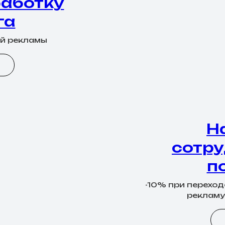
работку
га
ой рекламы
Н
сотру
п
-10% при переход
рекламу 