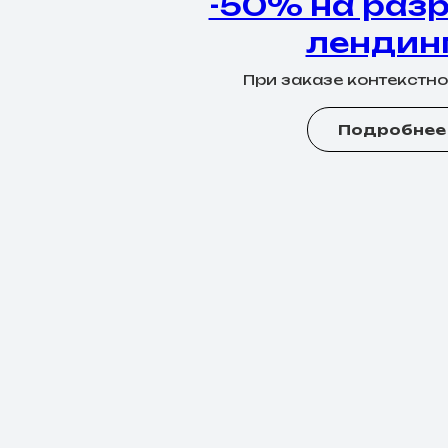
-50% на раз
лендин
При заказе контекстн
Подробнее