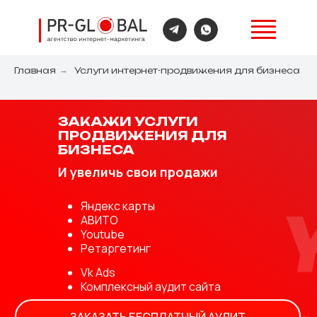
Главная
→
Услуги интернет-продвижения для бизнеса
ЗАКАЖИ УСЛУГИ
ПРОДВИЖЕНИЯ ДЛЯ
БИЗНЕСА
И увеличь свои продажи
Яндекс карты
АВИТО
Youtube
Ретаргетинг
Vk Ads
Комплексный аудит сайта
ЗАКАЗАТЬ БЕСПЛАТНЫЙ АУДИТ