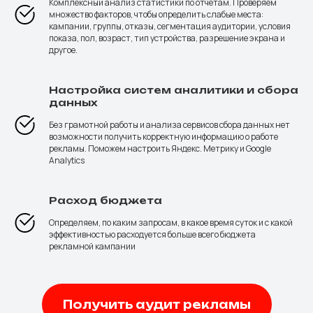
Комплексный анализ статистики по отчетам. Проверяем
множество факторов, чтобы определить слабые места:
кампании, группы, отказы, сегментация аудитории, условия
показа, пол, возраст, тип устройства, разрешение экрана и
другое.
Настройка систем аналитики и сбора
данных
Без грамотной работы и анализа сервисов сбора данных нет
возможности получить корректную информацию о работе
рекламы. Поможем настроить Яндекс. Метрику и Google
Analytics
Расход бюджета
Определяем, по каким запросам, в какое время суток и с какой
эффективностью расходуется больше всего бюджета
рекламной кампании
Получить аудит рекламы