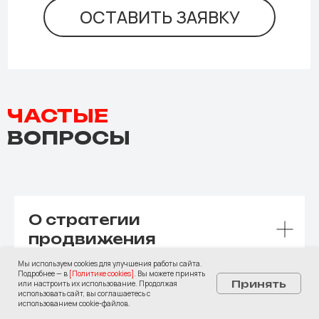
ОСТАВИТЬ ЗАЯВКУ
ЧАСТЫЕ
ВОПРОСЫ
О стратегии
продвижения
Мы используем cookies для улучшения работы сайта.
Подробнее — в
[
Политике cookies
]
. Вы можете принять
Принять
или настроить их использование. Продолжая
Что входит в SEO-
использовать сайт, вы соглашаетесь с
оптимизацию
использованием cookie-файлов.