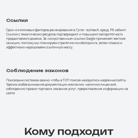
Ссылки
Один из ключевых факторов ранжирования в Гугле - outreach, крауд, PR, сабмит.
Ссылки с тематических ресурсов подтверждают и повышают авторитетность
продвигаемого домена. За «искусственные» ссылки Google применяет жесткие
санкции, поэтому мы планируем стратегию линкбилдинга, затем плавно и
эффективно наращиваем ссылочную массу.
Соблюдение законов
Поисковым системам важно, чтобы в ТОП поиска находились надежные сайты.
Уделим особое внимание документации компании, наличию лицензий,
соблюдению правил торговли, оказания услуг, предоставления информации на
сайте
Кому подходит