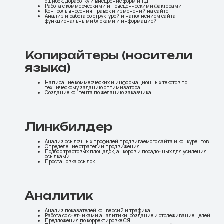
ошибок, доработку и внедрение форм и т.д.
Работа с коммерческими и поведенческими факторами
Контроль внесения правок и изменений на сайте
Анализ и работа со структурой и наполнением сайта
функциональными блоками и информацией
Копирайтеры (носители
языка)
Написание коммерческих и информационных текстов по
техническому заданию оптимизатора.
Создание контента по желанию заказчика
Линкбилдер
Анализ ссылочных профилей продвигаемого сайта и конкурентов
Определение стратегии продвижения
Подбор трастовых площадок, анкоров и посадочных для усиления
ссылками
Простановка ссылок
Аналитик
Анализ показателей конверсий и трафика
Работа со счетчиками аналитики, создание и отслеживание целей
Предложения по корректировке СЯ