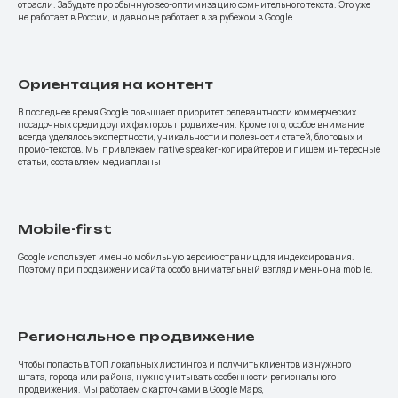
отрасли. Забудьте про обычную seo-оптимизацию сомнительного текста. Это уже
не работает в России, и давно не работает в за рубежом в Google.
Ориентация на контент
В последнее время Google повышает приоритет релевантности коммерческих
посадочных среди других факторов продвижения. Кроме того, особое внимание
всегда уделялось экспертности, уникальности и полезности статей, блоговых и
промо-текстов. Мы привлекаем native speaker-копирайтеров и пишем интересные
статьи, составляем медиапланы
Mobile-first
Google использует именно мобильную версию страниц для индексирования.
Поэтому при продвижении сайта особо внимательный взгляд именно на mobile.
Региональное продвижение
Чтобы попасть в ТОП локальных листингов и получить клиентов из нужного
штата, города или района, нужно учитывать особенности регионального
продвижения. Мы работаем с карточками в Google Maps,