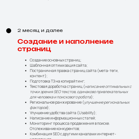
2 месяц и далее
Создание и наполнение
страниц
Создание основных страниц;
Шаблонная оптимизация сайта;
Постраничная правка страниц сайта (мета-теги,
контент);
Подготовка ТЗ на копирайтинг;
Текстовая доработка страниц (
написание оптимальных с
точки зрения SEO текстов, одинаково привлекательных
для человека и поискового робота
);
Региональное ранжирование (
улучшение региональных
факторов
);
Улучшение удобства сайта (Usability);
Написание информационных статей;
Мониторинг процесса продвижения в поиске.
Отслеживание конкурентов;
Комбинация SEO с другими каналами интернет-