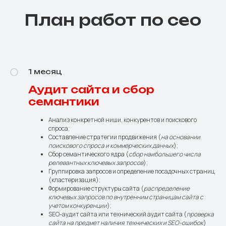
План работ по сео
1 месяц
Аудит сайта и сбор
семантики
Анализ конкретной ниши, конкурентов и поискового
спроса;
Составление стратегии продвижения (
на основании
поискового спроса и коммерческих данных
);
Сбор семантического ядра (
сбор наибольшего числа
релевантных ключевых запросов
);
Группировка запросов и определение посадочных страниц
(кластеризация);
Формирование структуры сайта (
распределение
ключевых запросов по внутренним страницам сайта с
учетом конкуренции
);
SEO-аудит сайта или технический аудит сайта (
проверка
сайта на предмет наличия технических и SEO-ошибок
)