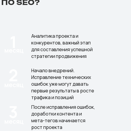
ПО SEO?
1
Аналитика проекта и
конкурентов, важный этап
месяц
для составления успешной
стратегии продвижения
2
Начало внедрений.
Исправление технических
месяц
ошибок уже могут давать
первые результаты в росте
трафика и позиций
3
После исправления ошибок,
доработки контента и
месяц
мета-тегов начинается
рост проекта