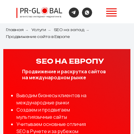
Главная
→
Услуги
→
SEO на запад
→
Продвижение сайта в Европе
SEO НА ЕВРОПУ
Продвижение и раскрутка сайтов
на международном рынке
Выводим бизнесы клиентов на
международные рынки
Создаем и продвигаем
мультиязычные сайты
Учитываем основные отличия
SEO в Рунете и за рубежом