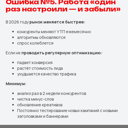
Ошибка №5. Работа «один
раз настроили — и забыли»
В 2026 году
рынок меняется быстрее:
конкуренты меняют УТП ежемесячно
алгоритмы обновляются
спрос колеблется
Если не
проводить регулярную оптимизацию:
падает конверсия
растёт стоимость лида
ухудшается качество трафика
Минимум:
анализ раз в 2 недели конкурентов
чистка минус-слов
обновление креативов
Постоянно тестирование новых кампаний с новыми
заголовками и баннерами