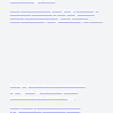
или Google Ads
Разбираем плюсы и минусы Яндекс.Директ и Google
Ads. Узнайте, какая платформа лучше для вашего
бизнеса, как сэкономить бюджет и увеличить
конверсию. Полное руководство по выбору стратегии.
5 эффективных каналов
продаж для интернет-
магазина в 2025 году
Разбираем эффективные связки каналов
продвижения: SEO, контекстная реклама,