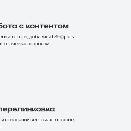
бота с контентом
и и тексты, добавили LSI-фразы,
ь ключевым запросам.
перелинковка
и ссылочный вес, связав важные
.