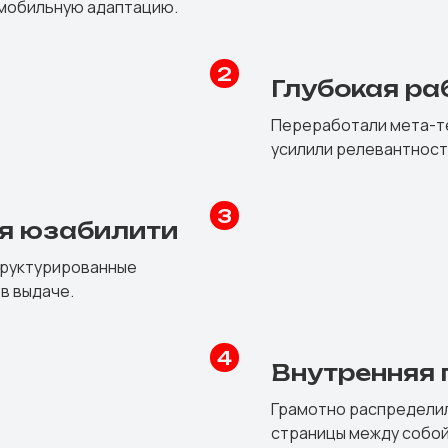
 мобильную адаптацию.
Глубокая ра
Переработали мета-тег
усилили релевантност
я юзабилити
труктурированные
в выдаче.
Внутренняя 
Грамотно распределил
страницы между собой