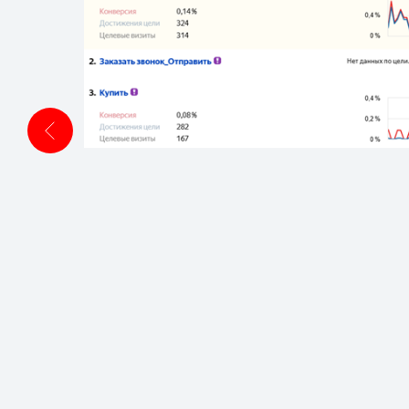
ении
0,11%
м
 как
ра
лее
2% и
ам на