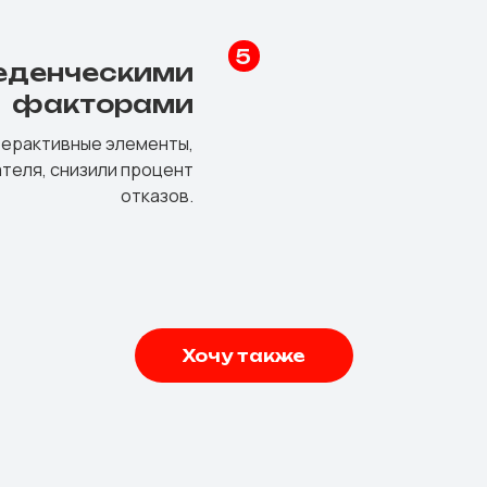
веденческими
факторами
терактивные элементы,
теля, снизили процент
отказов.
Хочу также