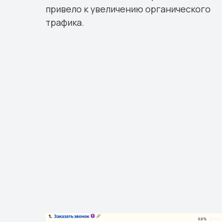
привело к увеличению органического
трафика.
го