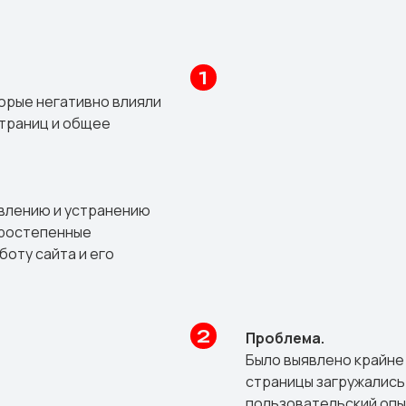
торые негативно влияли
страниц и общее
влению и устранению
оростепенные
оту сайта и его
Проблема.
Было выявлено крайне
страницы загружались
пользовательский опы