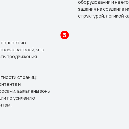
оборудования и на ег
задания на создание н
структурой, логикой к
е полностью
пользователей, что
ть продвижения.
тности страниц:
онтента и
росами, выявлены зоны
ии по усилению
нтам.