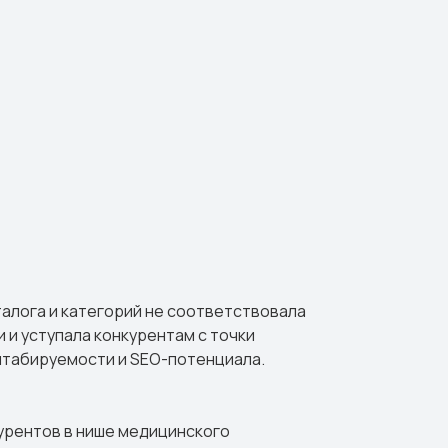
талога и категорий не соответствовала
 и уступала конкурентам с точки
штабируемости и SEO-потенциала.
урентов в нише медицинского