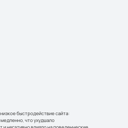
 низкое быстродействие сайта:
 медленно, что ухудшало
т и негативно влияло на поведенческие