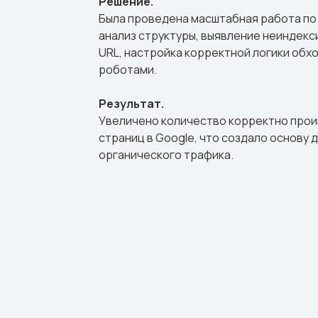
Решение.
Была проведена масштабная работа по 
анализ структуры, выявление неиндек
URL, настройка корректной логики обх
роботами.
Результат.
Увеличено количество корректно про
страниц в Google, что создало основу 
органического трафика.