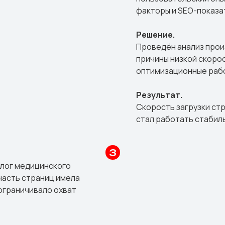
факторы и SEO-показа
Решение.
Проведён анализ прои
причины низкой скорос
оптимизационные раб
Результат.
Скорость загрузки стр
стал работать стабил
алог медицинского
часть страниц имела
 ограничивало охват