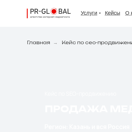
Услуги
Кейсы
О 
Главная
Кейс по сео-продвиже
→
Кейс по SEO-продвижению
ПРОДАЖА МЕ
Регион: Казань и вся Россия