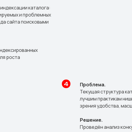
индексации каталога:
сируемых и проблемных
ода сайта поисковыми
индексированных
для роста
Проблема.
Текущая структура ка
лучшим практикам ниши
зрения удобства, мас
Решение.
Проведён анализ конк