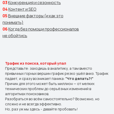
03
Конкуренция и сезонность
04
Контент и SEO
05
Внешние факторы (и как это
понимать)
06
Когда без помощи профессионалов
не обойтись
Трафик из поиска, который упал
Представьте: заходишь в аналитику, а там вместо
привычных горных вершин график резко ушёл вниз. Трафик
падает, и сразу возникает паника:
"Что делать?!"
Причин для этого может быть миллион — от мелких
технических проблем до серьёзных изменений в
алгоритмах поисковиков.
Разобраться во всём самостоятельно? Возможно, но
сложно и не всегда эффективно.
Но, раз уж мы здесь - давайте пробовать!