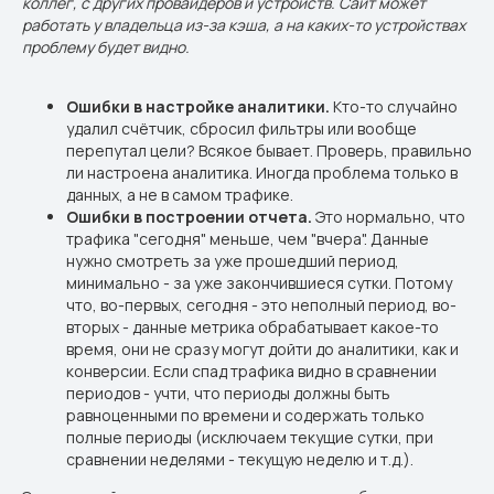
коллег, с других провайдеров и устройств. Сайт может
работать у владельца из-за кэша, а на каких-то устройствах
проблему будет видно.
Ошибки в настройке аналитики.
Кто-то случайно
удалил счётчик, сбросил фильтры или вообще
перепутал цели? Всякое бывает. Проверь, правильно
ли настроена аналитика. Иногда проблема только в
данных, а не в самом трафике.
Ошибки в построении отчета.
Это нормально, что
трафика "сегодня" меньше, чем "вчера". Данные
нужно смотреть за уже прошедший период,
минимально - за уже закончившиеся сутки. Потому
что, во-первых, сегодня - это неполный период, во-
вторых - данные метрика обрабатывает какое-то
время, они не сразу могут дойти до аналитики, как и
конверсии. Если спад трафика видно в сравнении
периодов - учти, что периоды должны быть
равноценными по времени и содержать только
полные периоды (исключаем текущие сутки, при
сравнении неделями - текущую неделю и т.д.).