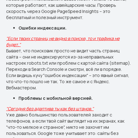
которые работают, как швейцарские часы. Проверь
скорость через Google PageSpeed Insights – это
бесплатный и полезный инструмент.
Ошибки индексации.
"Если твоих страниц не видно в поиске, то и трафика не
будет."
Бывает, что поисковик просто не видит часть страниц
сайта – они не индексируются из-за неправильных
настроек robots.txt или проблем с картой сайта (sitemap).
Переходи в Search Console и смотри, всё ли в порядке.
Если видишь кучу "ошибок индексации" – это явный сигнал,
что что-то пошло не так. То же самое и с Яндекс.
Вебмастером.
Проблемы с мобильной версией.
"Сегодня без адаптива ты как без штанов."
Уже давно большинство пользователей заходит с
телефонов, а если твой сайт выглядит на их экранах, как
"что-то мелкое и странное", никто не захочет им
пользоваться. Google тоже учитывает это: сайты без