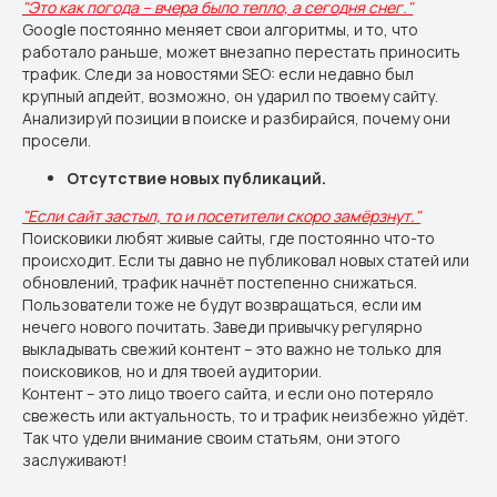
"Это как погода – вчера было тепло, а сегодня снег."
Google постоянно меняет свои алгоритмы, и то, что
работало раньше, может внезапно перестать приносить
трафик. Следи за новостями SEO: если недавно был
крупный апдейт, возможно, он ударил по твоему сайту.
Анализируй позиции в поиске и разбирайся, почему они
просели.
Отсутствие новых публикаций.
"Если сайт застыл, то и посетители скоро замёрзнут."
Поисковики любят живые сайты, где постоянно что-то
происходит. Если ты давно не публиковал новых статей или
обновлений, трафик начнёт постепенно снижаться.
Пользователи тоже не будут возвращаться, если им
нечего нового почитать. Заведи привычку регулярно
выкладывать свежий контент – это важно не только для
поисковиков, но и для твоей аудитории.
Контент – это лицо твоего сайта, и если оно потеряло
свежесть или актуальность, то и трафик неизбежно уйдёт.
Так что удели внимание своим статьям, они этого
заслуживают!