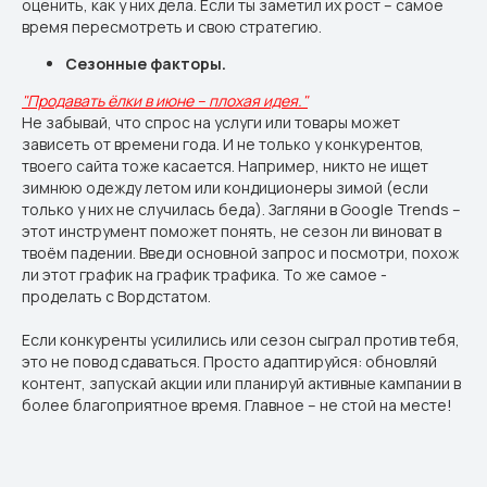
оценить, как у них дела. Если ты заметил их рост – самое
время пересмотреть и свою стратегию.
Сезонные факторы.
"Продавать ёлки в июне – плохая идея."
Не забывай, что спрос на услуги или товары может
зависеть от времени года. И не только у конкурентов,
твоего сайта тоже касается. Например, никто не ищет
зимнюю одежду летом или кондиционеры зимой (если
только у них не случилась беда). Загляни в Google Trends –
этот инструмент поможет понять, не сезон ли виноват в
твоём падении. Введи основной запрос и посмотри, похож
ли этот график на график трафика. То же самое -
проделать с Вордстатом.
Если конкуренты усилились или сезон сыграл против тебя,
это не повод сдаваться. Просто адаптируйся: обновляй
контент, запускай акции или планируй активные кампании в
более благоприятное время. Главное – не стой на месте!