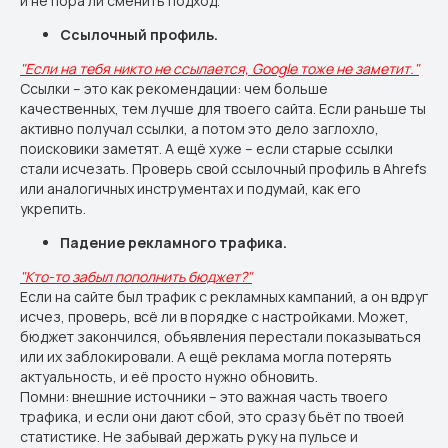
и не пора ли сменить подход.
Ссылочный профиль.
"Если на тебя никто не ссылается, Google тоже не заметит."
Ссылки – это как рекомендации: чем больше
качественных, тем лучше для твоего сайта. Если раньше ты
активно получал ссылки, а потом это дело заглохло,
поисковики заметят. А ещё хуже – если старые ссылки
стали исчезать. Проверь свой ссылочный профиль в Ahrefs
или аналогичных инструментах и подумай, как его
укрепить.
Падение рекламного трафика.
"Кто-то забыл пополнить бюджет?"
Если на сайте был трафик с рекламных кампаний, а он вдруг
исчез, проверь, всё ли в порядке с настройками. Может,
бюджет закончился, объявления перестали показываться
или их заблокировали. А ещё реклама могла потерять
актуальность, и её просто нужно обновить.
Помни: внешние источники – это важная часть твоего
трафика, и если они дают сбой, это сразу бьёт по твоей
статистике. Не забывай держать руку на пульсе и