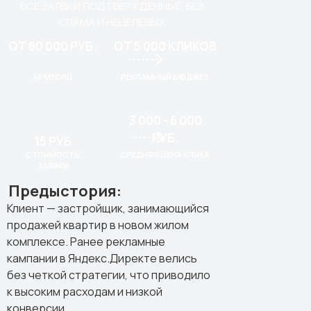
ВСЕ ЗАЯВКИ ПОДТВЕРЖДЕННЫЕ, БЕЗ
СПАМА И НЕЦЕЛЕВЫХ
ОТ 80 000 РУБ.
ОТ 5 000 КЛИКОВ
ЗА МЕСЯЦ
РЕКЛАМНЫЙ БЮДЖЕТ
3 000 - 6 000
РУБ.
15 РУБ
СТОИМОСТЬ
СРЕДНЯЯ ЦЕНА КЛИКА
ЗАЯВКИ
Предыстория:
Клиент — застройщик, занимающийся
продажей квартир в новом жилом
комплексе. Ранее рекламные
кампании в Яндекс.Директе велись
без четкой стратегии, что приводило
к высоким расходам и низкой
конверсии.